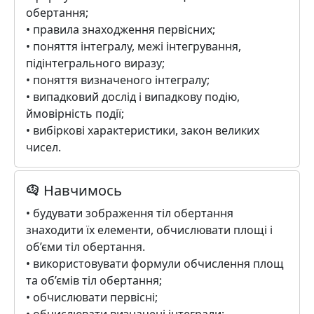
обертання;
• правила знаходження первісних;
• поняття інтегралу, межі інтегрування,
підінтегрального виразу;
• поняття визначеного інтегралу;
• випадковий дослід і випадкову подію,
ймовірність події;
• вибіркові характеристики, закон великих
чисел.
Навчимось
• будувати зображення тіл обертання
знаходити їх елементи, обчислювати площі і
об’єми тіл обертання.
• використовувати формули обчислення площ
та об’ємів тіл обертання;
• обчислювати первісні;