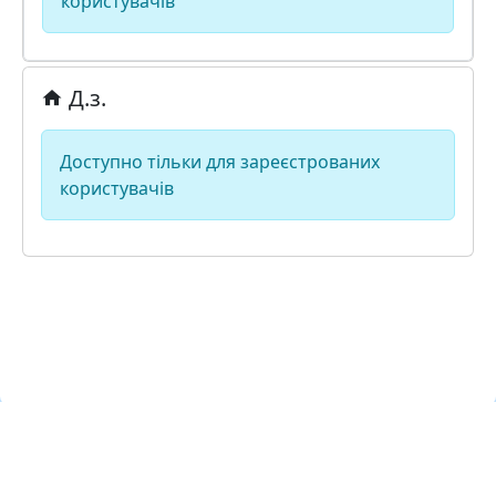
користувачів
Д.з.
Доступно тільки для зареєстрованих
користувачів
Навчальна хмара ЛКЛАУД
Copyright © Навчальна хмара
з