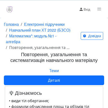
Вхід
Головна
Електронні підручники
Навчальний план ХТ 2022 (БЗСО)
Математика*: модуль №1 -
Довідка
алгебра
Повторення, узагальнення та систематизація навчального матеріалу
Повторення, узагальнення та
систематизація навчального матеріалу
Теми
Деталі
Дізнаємось
• види тіл обертання;
• формули обчислення площ та об’ємів тіл