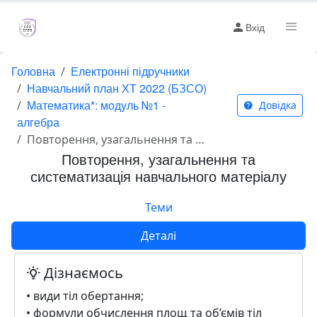
Вхід
Головна
Електронні підручники
Навчальний план ХТ 2022 (БЗСО)
Математика*: модуль №1 -
Довідка
алгебра
Повторення, узагальнення та систематизація навчального матеріалу
Повторення, узагальнення та
систематизація навчального матеріалу
Теми
Деталі
Дізнаємось
• види тіл обертання;
• формули обчислення площ та об’ємів тіл