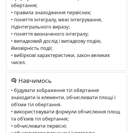
обертання;
• правила знаходження первісних;
• поняття інтегралу, межі інтегрування,
підінтегрального виразу;
• поняття визначеного інтегралу;
• випадковий дослід і випадкову подію,
ймовірність події;
• вибіркові характеристики, закон великих
чисел.
Навчимось
• будувати зображення тіл обертання
знаходити їх елементи, обчислювати площі і
об’єми тіл обертання.
• використовувати формули обчислення площ
та об’ємів тіл обертання;
• обчислювати первісні;