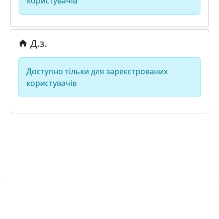
користувачів
Д.з.
Доступно тільки для зареєстрованих
користувачів
Навчальна хмара ЛКЛАУД
Copyright © Навчальна хмара
з