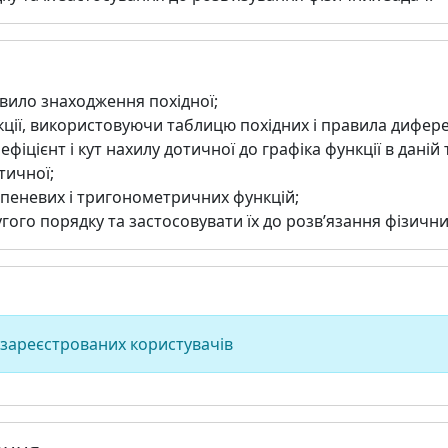
вило знаходження похідної;
ції, використовуючи таблицю похідних і правила дифер
фіцієнт і кут нахилу дотичної до графіка функції в даній 
тичної;
тепеневих і тригонометричних функцій;
угого порядку та застосовувати їх до розв’язання фізични
 зареєстрованих користувачів