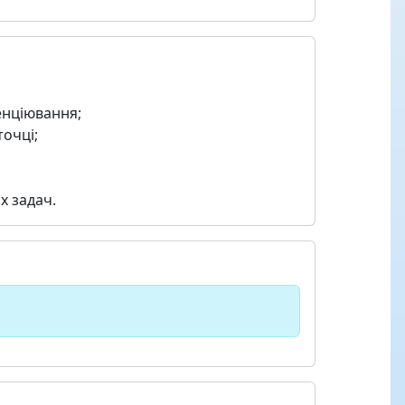
енціювання;
точці;
х задач.