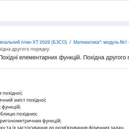
вчальний план ХТ 2022 (БЗСО)
Математика*: модуль №1 
ідна другого порядку.
Похідні елементарних функцій. Похідна другого 
 похідної;
чний зміст похідної;
 функцій;
аблицю похідних;
і тригонометричних функцій;
дку та їх застосування до розв’язування фізичних задач.