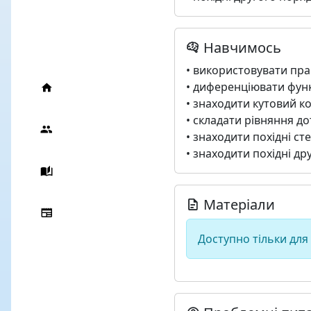
Навчимось
• використовувати пра
• диференціювати функ
• знаходити кутовий кое
• складати рівняння до
• знаходити похідні с
• знаходити похідні др
Матеріали
Доступно тільки для