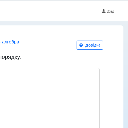
Вхід
- алгебра
Довідка
порядку.