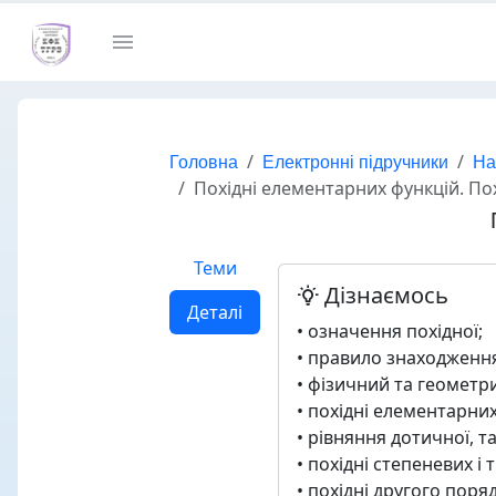
Головна
Електронні підручники
На
Похідні елементарних функцій. Пох
Теми
Дізнаємось
Деталі
• означення похідної;
• правило знаходження
• фізичний та геометри
• похідні елементарних
• рівняння дотичної, т
• похіднi степеневих 
• похідні другого поря