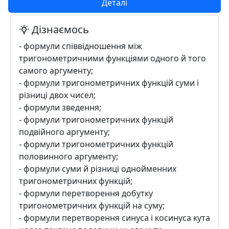
Деталі
Дізнаємось
- формули співвідношення між
тригонометричними функціями одного й того
самого аргументу;
- формули тригонометричних функцій суми і
різниці двох чисел;
- формули зведення;
- формули тригонометричних функцій
подвійного аргументу;
- формули тригонометричних функцій
половинного аргументу;
- формули суми й різниці однойменних
тригонометричних функцій;
- формули перетворення добутку
тригонометричних функцій на суму;
- формули перетворення синуса і косинуса кута