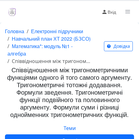
Вхід
Головна
Електронні підручники
Навчальний план ХТ 2022 (БЗСО)
Математика*: модуль №1 -
Довідка
алгебра
Співвідношення між тригонометричними функціями одного й того самого аргументу. Тригонометричні тотожні додавання. Формули зведення. Тригонометричні функції подвійного та половинного аргументу. Формули суми і різниці однойменних тригонометричних функцій.
Співвідношення між тригонометричними
функціями одного й того самого аргументу.
Тригонометричні тотожні додавання.
Формули зведення. Тригонометричні
функції подвійного та половинного
аргументу. Формули суми і різниці
однойменних тригонометричних функцій.
Теми