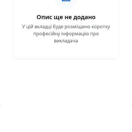
Опис ще не додано
У цій вкладці буде розміщено коротку
професійну інформацію про
викладача
Навчальна хмара ЛКЛАУД
Copyright © Навчальна хмара
з
ЛКЛАУД 2026
lcloud.in.ua