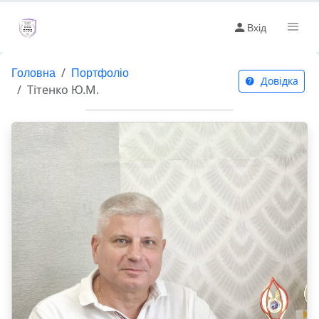
Вхід
Головна
Портфоліо
Довідка
Тітенко Ю.М.