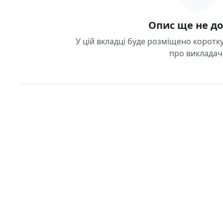
Опис ще не д
У цій вкладці буде розміщено корот
про викладач