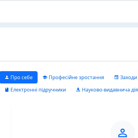
Про себе
Професійне зростання
Заходи
Електронні підручники
Науково-видавнича дія