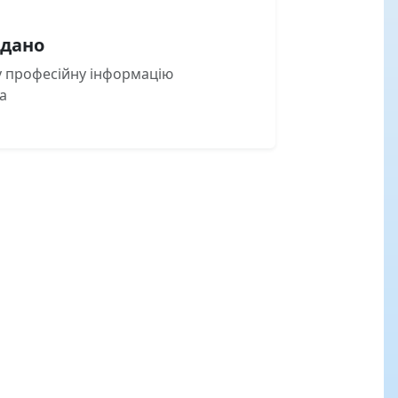
одано
ку професійну інформацію
а