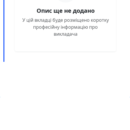
Опис ще не додано
У цій вкладці буде розміщено коротку
професійну інформацію про
викладача
Навчальна хмара ЛКЛАУД
Copyright © Навчальна хмара
з
ЛКЛАУД 2026
lcloud.in.ua