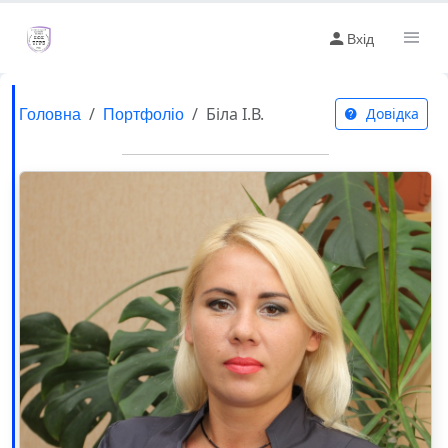
Вхід
Головна
Портфоліо
Біла І.В.
Довідка