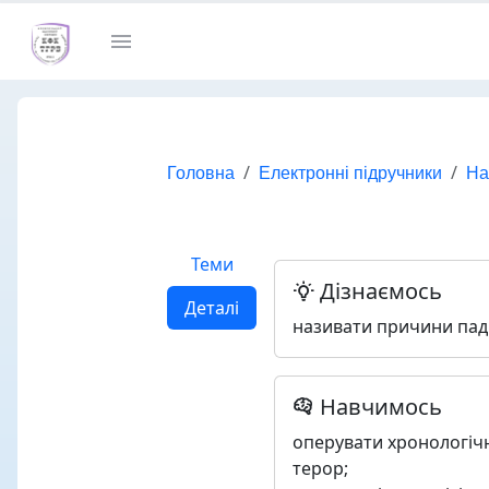
Головна
Електронні підручники
На
Теми
Дізнаємось
Деталі
називати причини паді
Навчимось
оперувати хронологічн
терор;