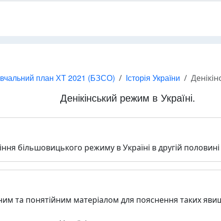
вчальний план ХТ 2021 (БЗСО)
Історія України
Денікін
Денікінський режим в Україні.
ння більшовицького режиму в Україні в другій половині 
им та понятійним матеріалом для пояснення таких явищ