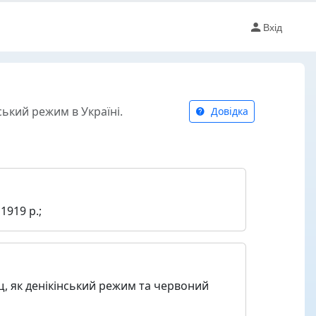
Вхід
ський режим в Україні.
Довідка
1919 р.;
, як денікінський режим та червоний