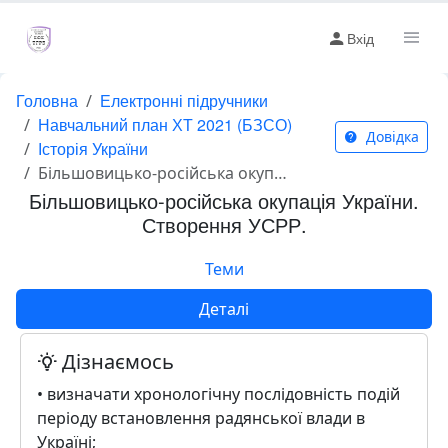
Вхід
Головна
Електронні підручники
Навчальний план ХТ 2021 (БЗСО)
Довідка
Історія України
Більшовицько-російська окупація України. Створення УСРР.
Більшовицько-російська окупація України.
Створення УСРР.
Теми
Деталі
Дізнаємось
• визначати хронологічну послідовність подій
періоду встановлення радянської влади в
Україні;