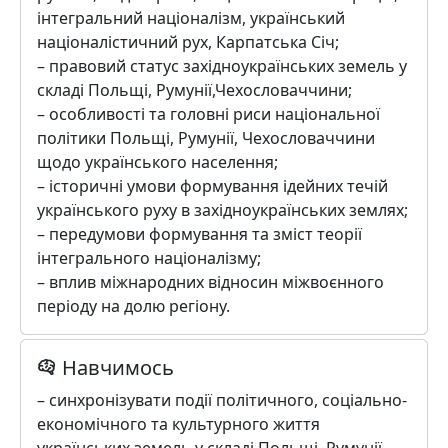
інтегральний націоналізм, український
націоналістичний рух, Карпатська Січ;
– правовий статус західноукраїнських земель у
складі Польщі, Румунії,Чехословаччини;
– особливості та головні риси національної
політики Польщі, Румунії, Чехословаччини
щодо українського населення;
– історичні умови формування ідейних течій
українського руху в західноукраїнських землях;
– передумови формування та зміст теорії
інтегрального націоналізму;
– вплив міжнародних відносин міжвоєнного
періоду на долю регіону.
Навчимось
– синхронізувати події політичного, соціально-
економічного та культурного життя