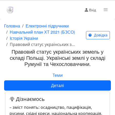
Вхід
Головна
Електронні підручники
Навчальний план ХТ 2021 (БЗСО)
Довідка
Історія України
Правовий статус українських земель у складі Польщі. Українські землі у складі Румунії та Чехословаччини.
Правовий статус українських земель у
складі Польщі. Українські землі у складі
Румунії та Чехословаччини.
Теми
Деталі
Дізнаємось
– зміст понять: осадництво, пацифікація,
русини, східні креси, національна кооперація,