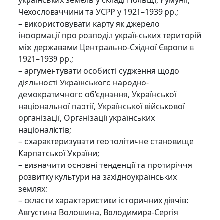
українських земель у складі Польщі, Румунії,
Чехословаччини та УСРР у 1921–1939 рр.;
– використовувати карту як джерело
інформації про розподіл українських територій
між державами Центрально-Східної Європи в
1921–1939 рр.;
– аргументувати особисті судження щодо
діяльності Українського народно-
демократичного об’єднання, Української
національної партії, Української військової
організації, Організації українських
націоналістів;
– охарактеризувати геополітичне становище
Карпатської України;
– визначити основні тенденції та протиріччя
розвитку культури на західноукраїнських
землях;
– скласти характеристики історичних діячів:
Августина Волошина, Володимира-Сергія