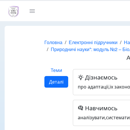
Головна
Електронні підручники
На
Природничі науки*: модуль №2 – Біол
А
Теми
Дізнаємось
Деталі
про адаптації,їх закон
Навчимось
аналізувати,системат