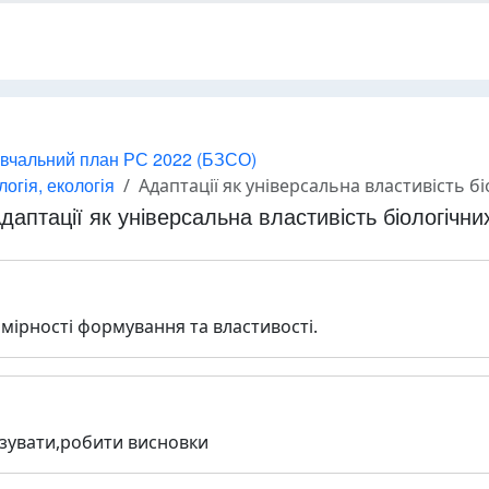
вчальний план РС 2022 (БЗСО)
огія, екологія
Адаптації як універсальна властивість б
даптації як універсальна властивість біологічни
омірності формування та властивості.
изувати,робити висновки