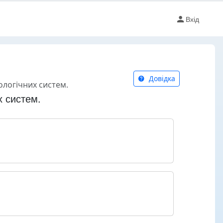
Вхід
Довідка
іологічних систем.
х систем.