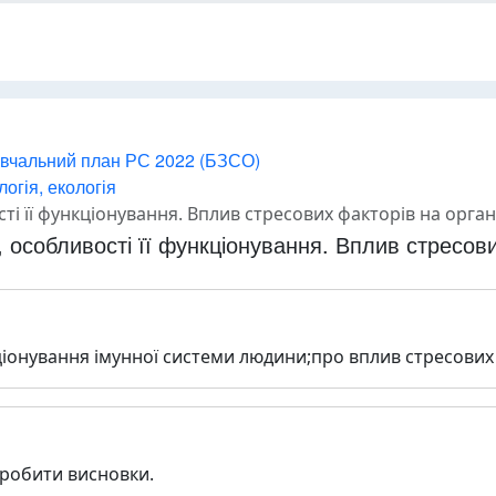
вчальний план РС 2022 (БЗСО)
огія, екологія
ті її функціонування. Вплив стресових факторів на орга
 особливості її функціонування. Вплив стресови
іонування імунної системи людини;про вплив стресових
 робити висновки.