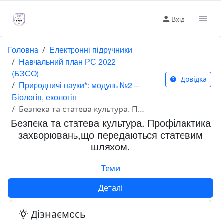
Вхід
Головна
Електронні підручники
Навчальний план РС 2022
(БЗСО)
Довідка
Природничі науки*: модуль №2 –
Біологія, екологія
Безпека та статева культура. Профілактика захворювань,що передаються статевим шляхом.
Безпека та статева культура. Профілактика
захворювань,що передаються статевим
шляхом.
Теми
Деталі
Дізнаємось