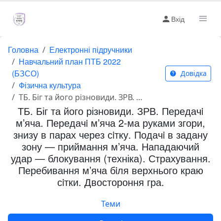
Вхід
Головна
Електронні підручники
Навчальний план ПТБ 2022
(БЗСО)
Довідка
Фізична культура
ТБ. Біг та його різновиди. ЗРВ. Передачi м’яча. Передачi м’яча 2-ма руками згори, знизу в парах через сiтку. Подачi в задану зону — приймання м’яча. Нападаючий удар — блокування (техніка). Страхування. Перебивання м’яча бiля верхнього краю сiтки. Двостороння гра.
ТБ. Біг та його різновиди. ЗРВ. Передачi
м’яча. Передачi м’яча 2-ма руками згори,
знизу в парах через сiтку. Подачi в задану
зону — приймання м’яча. Нападаючий
удар — блокування (техніка). Страхування.
Перебивання м’яча бiля верхнього краю
сiтки. Двостороння гра.
Теми