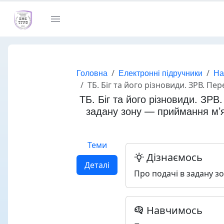
Головна
Електронні підручники
На
ТБ. Біг та його різновиди. ЗРВ. Передачi м’яча. Передачi м’яча 2-ма руками згори
ТБ. Біг та його різновиди. ЗРВ
задану зону — приймання м’я
Теми
Дізнаємось
Деталі
Про подачi в задану з
Навчимось