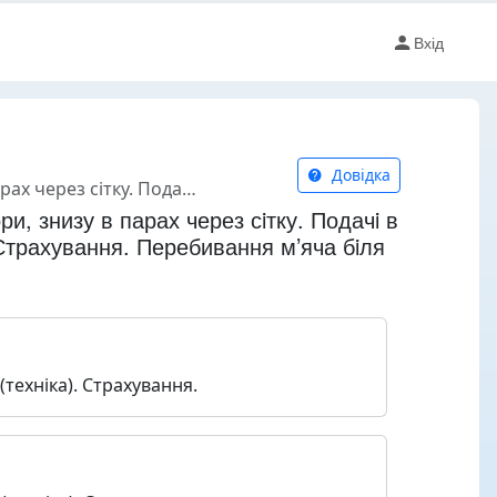
Вхід
Довідка
я м’яча бiля верхнього краю сiтки. Навчальна гра.
ри, знизу в парах через сiтку. Подачi в
Страхування. Перебивання м’яча бiля
техніка). Страхування.