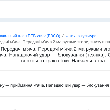
вчальний план ПТБ 2022 (БЗСО)
Фізична культура
, знизу в парах через сiтку. Подачi в задану зону — приймання м’яча. Нападаючий удар — блокування (техніка). Страхування. Перебиванн
. Передачi м’яча. Передачi м’яча 2-ма руками зго
ча. Нападаючий удар — блокування (техніка). 
верхнього краю сiтки. Навчальна гра.
ону — приймання м’яча. Нападаючий удар — блокування (