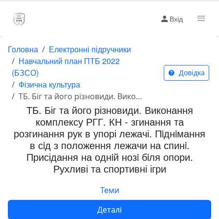
Вхід
Головна
Електронні підручники
Навчальний план ПТБ 2022
(БЗСО)
Довідка
Фізична культура
ТБ. Біг та його різновиди. Виконання комплексу РГГ. КН - згинання та розгинання рук в упорі лежачі. Пiднiмання в сiд з положення лежачи на спинi. Присідання на однiй нозi бiля опори. Рухливі та спортивні ігри
ТБ. Біг та його різновиди. Виконання
комплексу РГГ. КН - згинання та
розгинання рук в упорі лежачі. Пiднiмання
в сiд з положення лежачи на спинi.
Присідання на однiй нозi бiля опори.
Рухливі та спортивні ігри
Теми
Деталі