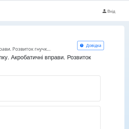
Вхід
Довідка
гнучкості. СРВ. Естафети.
алку. Акробатичні вправи. Розвиток