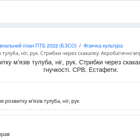
вчальний план ПТБ 2022 (БЗСО)
Фізична культура
ба, ніг, рук. Стрибки через скакалку. Акробатичні вправи. Розвиток 
тку м’язів тулуба, ніг, рук. Стрибки через скак
гнучкості. СРВ. Естафети.
 розвитку м’язів тулуба, ніг, рук
прав