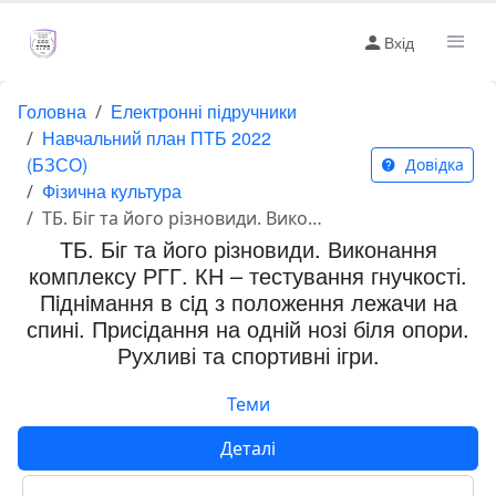
Вхід
Головна
Електронні підручники
Навчальний план ПТБ 2022
(БЗСО)
Довідка
Фізична культура
ТБ. Біг та його різновиди. Виконання комплексу РГГ. КН – тестування гнучкості. Пiднiмання в сiд з положення лежачи на спинi. Присідання на однiй нозi бiля опори. Рухливі та спортивні ігри.
ТБ. Біг та його різновиди. Виконання
комплексу РГГ. КН – тестування гнучкості.
Пiднiмання в сiд з положення лежачи на
спинi. Присідання на однiй нозi бiля опори.
Рухливі та спортивні ігри.
Теми
Деталі