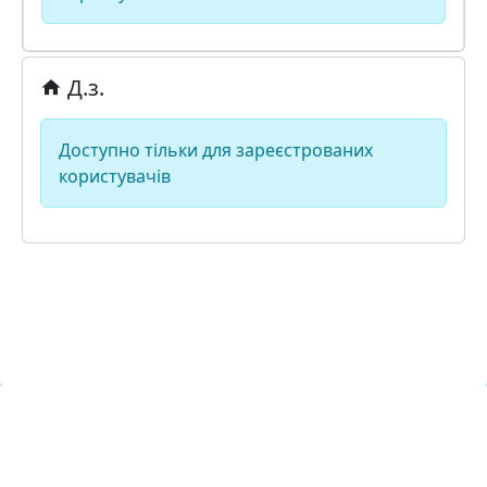
Д.з.
Доступно тільки для зареєстрованих
користувачів
Навчальна хмара ЛКЛАУД
Copyright © Навчальна хмара
з
ЛКЛАУД 2026
lcloud.in.ua