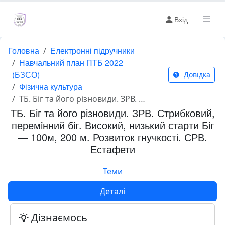
Вхід
Головна
Електронні підручники
Навчальний план ПТБ 2022
(БЗСО)
Довідка
Фізична культура
ТБ. Біг та його різновиди. ЗРВ. Стрибковий, перемiнний бiг. Високий, низький старти Бiг — 100м, 200 м. Розвиток гнучкості. СРВ. Естафети
ТБ. Біг та його різновиди. ЗРВ. Стрибковий,
перемiнний бiг. Високий, низький старти Бiг
— 100м, 200 м. Розвиток гнучкості. СРВ.
Естафети
Теми
Деталі
Дізнаємось