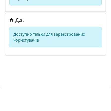
Д.з.
Доступно тільки для зареєстрованих
користувачів
Навчальна хмара ЛКЛАУД
Copyright © Навчальна хмара
з
ЛКЛАУД 2026
lcloud.in.ua