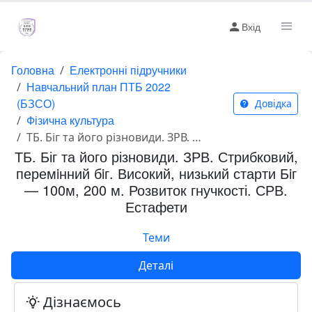
Вхід
Головна
Електронні підручники
Навчальний план ПТБ 2022
(БЗСО)
Довідка
Фізична культура
ТБ. Біг та його різновиди. ЗРВ. Стрибковий, перемiнний бiг. Високий, низький старти Бiг — 100м, 200 м. Розвиток гнучкості. СРВ. Естафети
ТБ. Біг та його різновиди. ЗРВ. Стрибковий,
перемiнний бiг. Високий, низький старти Бiг
— 100м, 200 м. Розвиток гнучкості. СРВ.
Естафети
Теми
Деталі
Дізнаємось