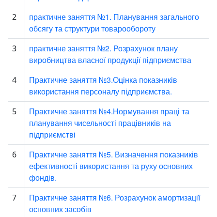
практичне заняття №1. Планування загального
2
обсягу та структури товарообороту
практичне заняття №2. Розрахунок плану
3
виробництва власної продукції підприємства
Практичне заняття №3.Оцінка показників
4
використання персоналу підприємства.
Практичне заняття №4.Нормування праці та
5
планування чисельності працівників на
підприємстві
Практичне заняття №5. Визначення показників
6
ефективності використання та руху основних
фондів.
Практичне заняття №6. Розрахунок амортизації
7
основних засобів