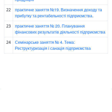
практичне заняття №19. Визначення доходу та
22
прибутку та рентабельності підприємства.
практичне заняття № 20. Планування
23
фінансових результатів діяльності підприємства
Семінарське заняття № 4. Тема:
24
Реструктуризація і санація підприємства
Навчальна хмара ЛКЛАУД
Copyright © Навчальна хмара
з
ЛКЛАУД 2026
lcloud.in.ua