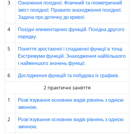
Означення похідної. Фізичний та геометричний
3
зміст похідної. Правило знаходження похідної.
Задача про дотичну до кривої.
Похідні елементарних функцій. Похідна другого
4
порядку.
Поняття зростаючої і спадаючої функції в точці.
5
Екстремуми функцій. Знаходження найбільшого
і найменшого значень функції.
Дослідження функцій та побудова їх графіків.
6
2 практичні заняття
Розв’язування основних видів рівнянь з однією
1
змінною.
Розв’язування основних видів рівнянь з однією
2
змінною.