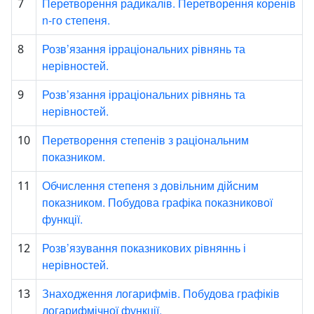
Перетворення радикалів. Перетворення коренів
7
n-го степеня.
Розв’язання ірраціональних рівнянь та
8
нерівностей.
Розв’язання ірраціональних рівнянь та
9
нерівностей.
Перетворення степенів з раціональним
10
показником.
Обчислення степеня з довільним дійсним
11
показником. Побудова графіка показникової
функції.
Розв’язування показникових рівняннь і
12
нерівностей.
Знаходження логарифмів. Побудова графіків
13
логарифмічної функції.