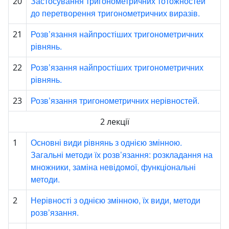
Застосування тригонометричних тотожностей
20
до перетворення тригонометричних виразів.
Розв’язання найпростіших тригонометричних
21
рівнянь.
Розв’язання найпростіших тригонометричних
22
рівнянь.
Розв’язання тригонометричних нерівностей.
23
2 лекції
Основні види рівнянь з однією змінною.
1
Загальні методи їх розв’язання: розкладання на
множники, заміна невідомої, функціональні
методи.
Нерівності з однією змінною, їх види, методи
2
розв’язання.