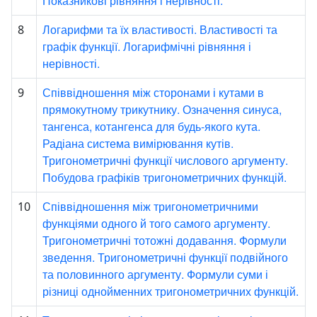
Показникові рівняння і нерівності.
Логарифми та їх властивості. Властивості та
8
графік функції. Логарифмічні рівняння і
нерівності.
Співвідношення між сторонами і кутами в
9
прямокутному трикутнику. Означення синуса,
тангенса, котангенса для будь-якого кута.
Радіана система вимірювання кутів.
Тригонометричні функції числового аргументу.
Побудова графіків тригонометричних функцій.
Співвідношення між тригонометричними
10
функціями одного й того самого аргументу.
Тригонометричні тотожні додавання. Формули
зведення. Тригонометричні функції подвійного
та половинного аргументу. Формули суми і
різниці однойменних тригонометричних функцій.