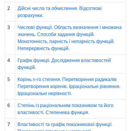
Дійсні числа та обчислення. Відсоткові
2
розрахунки.
Числові функції. Область визначення і множина
3
значень. Способи задання функцій.
Монотонність, парність і непарність функцій.
Неперервність функцій.
Графік функції. Дослідження властивостей
4
функцій.
Корінь n-го степеня. Перетворення радикалів
5
Перетворення коренів. Ірраціональні рівняння.
Ірраціональні нерівності.
Степінь із раціональним показником та його
6
властивості. Степенева функція.
Властивості та графік показникової функції.
7