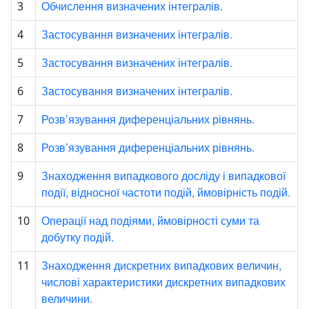
Обчислення визначених інтегралів.
3
Застосування визначених інтегралів.
4
Застосування визначених інтегралів.
5
Застосування визначених інтегралів.
6
Розв’язування диференціальних рівнянь.
7
Розв’язування диференціальних рівнянь.
8
Знаходження випадкового досліду і випадкової
9
події, відносної частоти подій, ймовірність подій.
Операції над подіями, ймовірності суми та
10
добутку подій.
Знаходження дискретних випадкових величин,
11
числові характеристики дискретних випадкових
величини.